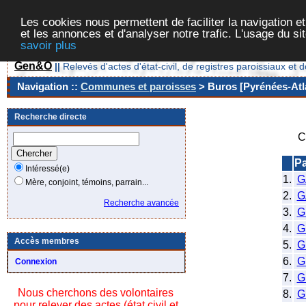
Les cookies nous permettent de faciliter la navigation et
et les annonces et d'analyser notre trafic. L'usage du s
savoir plus
Gen&O
||
Relevés d'actes d'état-civil, de registres paroissiaux 
Navigation ::
Communes et paroisses
> Buros [Pyrénées-Atla
Recherche directe
C
P
Intéressé(e)
1.
G
Mère, conjoint, témoins, parrain...
2.
G
Recherche avancée
3.
G
4.
G
Accès membres
5.
G
6.
G
Connexion
7.
G
Nous cherchons des volontaires
8.
G
pour relever des actes (état civil et