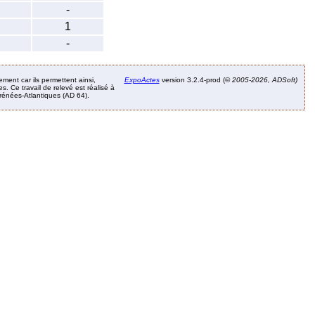
-
1
-
ement car ils permettent ainsi,
ExpoActes
version 3.2.4-prod (©
2005-2026, ADSoft)
. Ce travail de relevé est réalisé à
Pyrénées-Atlantiques (AD 64).