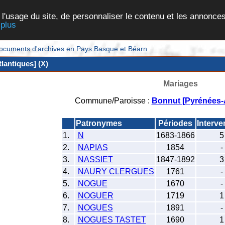
 l'usage du site, de personnaliser le contenu et les annonces
 plus
et documents d'archives en Pays Basque et Béarn
lantiques] (X)
Mariages
Commune/Paroisse :
Bonnut [Pyrénées-A
Patronymes
Périodes
Interve
1.
N
1683-1866
5
2.
NAPIAS
1854
-
3.
NASSIET
1847-1892
3
4.
NAURY CLERGUES
1761
-
5.
NOGUE
1670
-
6.
NOGUER
1719
1
7.
NOGUES
1891
-
8.
NOGUES TASTET
1690
1