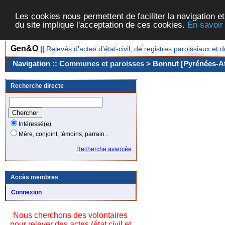
Les cookies nous permettent de faciliter la navigation et
du site implique l'acceptation de ces cookies.
En savoir
Gen&O
||
Relevés d'actes d'état-civil, de registres paroissiaux 
Navigation ::
Communes et paroisses
> Bonnut [Pyrénées-At
Recherche directe
Intéressé(e)
Mère, conjoint, témoins, parrain...
Recherche avancée
Accès membres
Connexion
Nous cherchons des volontaires
pour relever des actes (état civil et