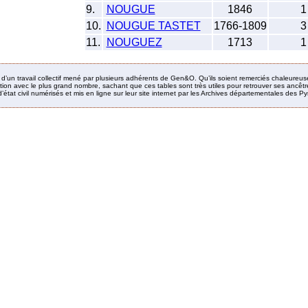
9.
NOUGUE
1846
1
10.
NOUGUE TASTET
1766-1809
3
11.
NOUGUEZ
1713
1
it d’un travail collectif mené par plusieurs adhérents de Gen&O. Qu’ils soient remerciés chaleureus
ion avec le plus grand nombre, sachant que ces tables sont très utiles pour retrouver ses ancêtres
’état civil numérisés et mis en ligne sur leur site internet par les Archives départementales des 