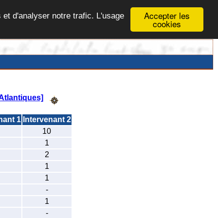
Accepter les
 et d'analyser notre trafic. L'usage
cookies
tlantiques]
nant 1
Intervenant 2
10
1
2
1
1
-
1
-