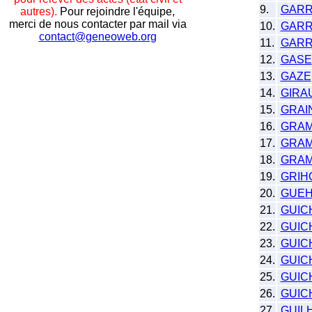
9.
GARR
autres).
Pour rejoindre l'équipe,
merci de nous contacter par mail via
10.
GARR
contact@geneoweb.org
11.
GARR
12.
GASE
13.
GAZE
14.
GIRA
15.
GRAI
16.
GRA
17.
GRAM
18.
GRA
19.
GRIH
20.
GUE
21.
GUIC
22.
GUIC
23.
GUIC
24.
GUIC
25.
GUIC
26.
GUIC
27.
GUIL