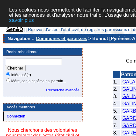
Les cookies nous permettent de faciliter la navigation et
et les annonces et d'analyser notre trafic. L'usage du s
savoir plus
Gen&O
||
Relevés d'actes d'état-civil, de registres paroissiaux 
Navigation ::
Communes et paroisses
> Bonnut [Pyrénées-At
Recherche directe
Com
Patro
Intéressé(e)
Mère, conjoint, témoins, parrain...
1.
GALA
2.
GALI
Recherche avancée
3.
GALI
4.
GALI
Accès membres
5.
GARB
Connexion
6.
GAR
7.
GAR
Nous cherchons des volontaires
8.
GARE
pour relever des actes (état civil et