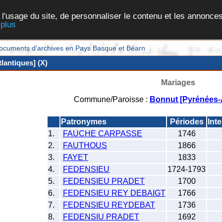
 l'usage du site, de personnaliser le contenu et les annonces
 plus
et documents d'archives en Pays Basque et Béarn
lantiques] (X)
Mariages
Commune/Paroisse :
Bonnut [Pyrénées-A
Patronymes
Périodes
Int
1.
FAUCHE CARPASSE
1746
2.
FAUTHOUS
1866
3.
FAYET
1833
4.
FEDENSIEU
1724-1793
5.
FEDENSIEU PRADET
1700
6.
FEDENSIEU REY DEBAIGT
1766
7.
FEDENSIEU REYDEBAT
1736
8.
FEDENSIU PRADET
1692