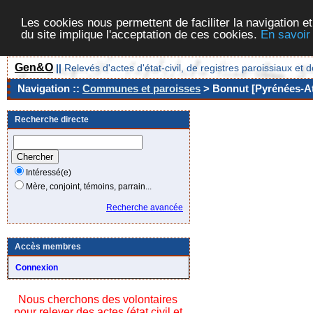
Les cookies nous permettent de faciliter la navigation et
du site implique l'acceptation de ces cookies.
En savoir
Gen&O
||
Relevés d'actes d'état-civil, de registres paroissiaux 
Navigation ::
Communes et paroisses
> Bonnut [Pyrénées-At
Recherche directe
Intéressé(e)
Mère, conjoint, témoins, parrain...
Recherche avancée
Accès membres
Connexion
Nous cherchons des volontaires
pour relever des actes (état civil et