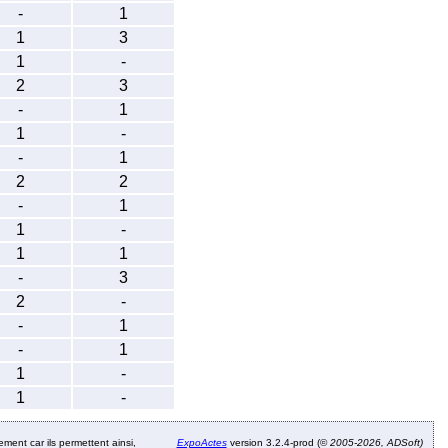
-
1
1
3
1
-
2
3
-
1
1
-
-
1
2
2
-
1
1
-
1
1
-
3
2
-
-
1
-
1
1
-
1
-
ement car ils permettent ainsi,
ExpoActes
version 3.2.4-prod (©
2005-2026, ADSoft)