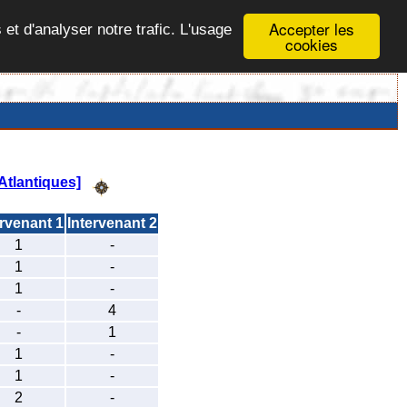
Accepter les
 et d'analyser notre trafic. L'usage
cookies
tlantiques]
ervenant 1
Intervenant 2
1
-
1
-
1
-
-
4
-
1
1
-
1
-
2
-