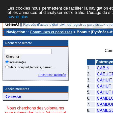
Les cookies nous permettent de faciliter la navigation et
et les annonces et d'analyser notre trafic. L'usage du s
savoir plus
Gen&O
||
Relevés d'actes d'état-civil, de registres paroissiaux 
Navigation ::
Communes et paroisses
> Bonnut [Pyrénées-At
Recherche directe
Com
Patrony
Intéressé(e)
Mère, conjoint, témoins, parrain...
1.
CABIN
2.
CAEUG
Recherche avancée
3.
CAHUIT
4.
CAHUT
Accès membres
5.
CAHUT
Connexion
6.
CAMBL
7.
CAMDU
Nous cherchons des volontaires
8.
CAMES
pour relever des actes (état civil et