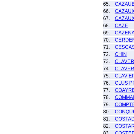
65.
CAZAU
66.
CAZAU
67.
CAZAUX
68.
CAZE
69.
CAZEN
70.
CERDE
71.
CESCA
72.
CHIN
73.
CLAVER
74.
CLAVER
75.
CLAVIE
76.
CLUS P
77.
COAYR
78.
COMMA
79.
COMPT
80.
CONQU
81.
COSTA
82.
COSTA
83.
COSTE