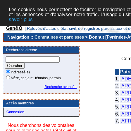
Les cookies nous permettent de faciliter la navigation et
et les annonces et d'analyser notre trafic. L'usage du s
savoir plus
Gen&O
||
Relevés d'actes d'état-civil, de registres paroissiaux 
Navigation ::
Communes et paroisses
> Bonnut [Pyrénées-At
Recherche directe
Com
Patr
Intéressé(e)
Mère, conjoint, témoins, parrain...
1.
AD
2.
ARO
Recherche avancée
3.
AR
4.
ARR
Accès membres
5.
ARR
Connexion
6.
ARR
7.
ATT
Nous cherchons des volontaires
pour relever des actes (état civil et