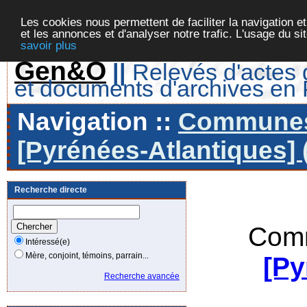
Les cookies nous permettent de faciliter la navigation et
et les annonces et d'analyser notre trafic. L'usage du s
savoir plus
Gen&O
||
Relevés d'actes d
et documents d'archives en
Navigation ::
Communes 
[Pyrénées-Atlantiques] 
Recherche directe
Comm
Intéressé(e)
Mère, conjoint, témoins, parrain...
[Py
Recherche avancée