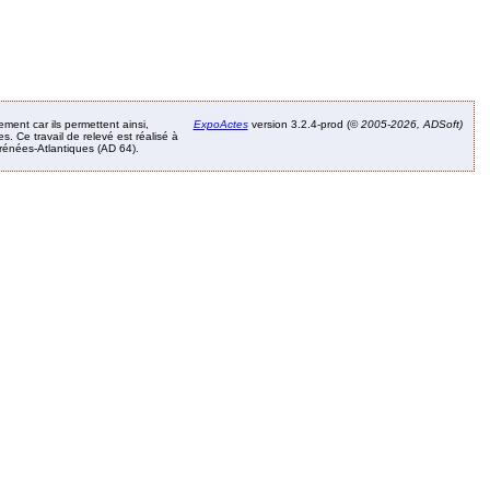
ement car ils permettent ainsi,
ExpoActes
version 3.2.4-prod (©
2005-2026, ADSoft)
. Ce travail de relevé est réalisé à
Pyrénées-Atlantiques (AD 64).