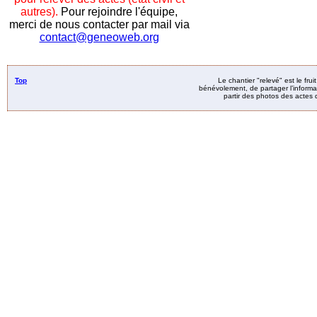
autres).
Pour rejoindre l'équipe,
merci de nous contacter par mail via
contact@geneoweb.org
Top
Le chantier "relevé" est le fru
bénévolement, de partager l’informat
partir des photos des actes d