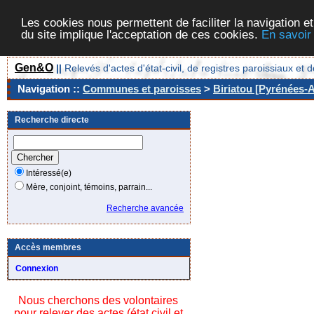
Les cookies nous permettent de faciliter la navigation et
du site implique l'acceptation de ces cookies.
En savoir
Gen&O
||
Relevés d'actes d'état-civil, de registres paroissiaux 
Navigation ::
Communes et paroisses
>
Biriatou [Pyrénées-A
Recherche directe
Intéressé(e)
Mère, conjoint, témoins, parrain...
Recherche avancée
Accès membres
Connexion
Nous cherchons des volontaires
pour relever des actes (état civil et