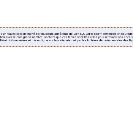
it d’un travail collectif mené par plusieurs adhérents de Gen&O. Qu’ils soient remerciés chaleureus
ion avec le plus grand nombre, sachant que ces tables sont très utiles pour retrouver ses ancêtres
’état civil numérisés et mis en ligne sur leur site internet par les Archives départementales des 