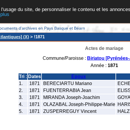
 l'usage du site, de personnaliser le contenu et les annonces
 plus
et documents d'archives en Pays Basque et Béarn
tlantiques] (X)
> !1871
Actes de mariage
Commune/Paroisse :
Biriatou [Pyrénées-
Année :
1871
Tri :
Dates
Epoux
1.
1871
BERECIARTU Mariano
ECHE
2.
1871
FUENTERRABIA Jean
ELISS
3.
1871
MIRANDA Joseph-Joachim
GOYA 
4.
1871
OLAZABAL Joseph-Philippe-Marie
HARI
5.
1871
ZUSPERREGUY Vincent
HALZ