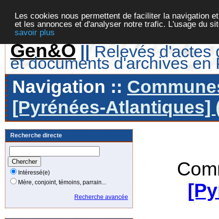
Les cookies nous permettent de faciliter la navigation et
et les annonces et d'analyser notre trafic. L'usage du s
savoir plus
Gen&O
||
Relevés d'actes d
et documents d'archives en
Navigation ::
Communes 
[Pyrénées-Atlantiques] 
Recherche directe
Comm
Intéressé(e)
Mère, conjoint, témoins, parrain...
[Py
Recherche avancée