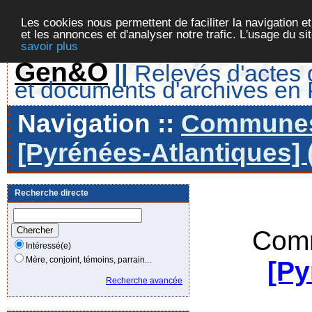
Les cookies nous permettent de faciliter la navigation et
et les annonces et d'analyser notre trafic. L'usage du s
savoir plus
Gen&O
||
Relevés d'actes d
et documents d'archives en
Navigation ::
Communes 
[Pyrénées-Atlantiques] 
Recherche directe
Comm
Intéressé(e)
Mère, conjoint, témoins, parrain...
[Py
Recherche avancée