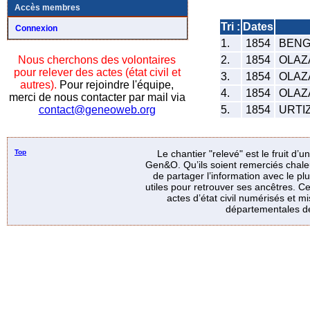
Accès membres
Tri :
Dates
Connexion
1.
1854
BENG
2.
1854
OLAZA
Nous cherchons des volontaires
pour relever des actes (état civil et
3.
1854
OLAZA
autres).
Pour rejoindre l'équipe,
4.
1854
OLAZA
merci de nous contacter par mail via
5.
1854
URTIZ
contact@geneoweb.org
Top
Le chantier "relevé" est le fruit d’
Gen&O. Qu’ils soient remerciés chale
de partager l’information avec le p
utiles pour retrouver ses ancêtres. Ce
actes d’état civil numérisés et mi
départementales de