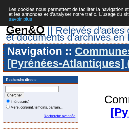
Les cookies nous permettent de faciliter la navigation et
et les annonces et d'analyser notre trafic. L'usage du s
savoir plus
Gen&O
||
Relevés d'actes d
et documents d'archives en
Navigation ::
Communes 
[Pyrénées-Atlantiques] 
Recherche directe
Comm
Intéressé(e)
Mère, conjoint, témoins, parrain...
[Py
Recherche avancée