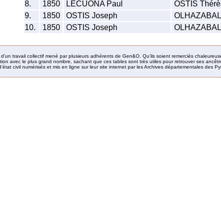
8.
1850
LECUONA Paul
OSTIS Thérè
9.
1850
OSTIS Joseph
OLHAZABAL M
10.
1850
OSTIS Joseph
OLHAZABAL M
it d’un travail collectif mené par plusieurs adhérents de Gen&O. Qu’ils soient remerciés chaleureus
ion avec le plus grand nombre, sachant que ces tables sont très utiles pour retrouver ses ancêtres
’état civil numérisés et mis en ligne sur leur site internet par les Archives départementales des 