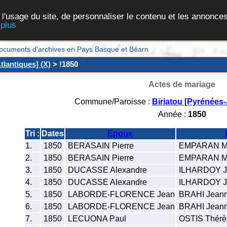
 l'usage du site, de personnaliser le contenu et les annonces
 plus
et documents d'archives en Pays Basque et Béarn
tlantiques] (X)
> !1850
Actes de mariage
Commune/Paroisse :
Biriatou [Pyrénées-
Année :
1850
Tri :
Dates
Epoux
1.
1850
BERASAIN Pierre
EMPARAN Mar
2.
1850
BERASAIN Pierre
EMPARAN Mar
3.
1850
DUCASSE Alexandre
ILHARDOY Je
4.
1850
DUCASSE Alexandre
ILHARDOY Je
5.
1850
LABORDE-FLORENCE Jean
BRAHI Jean
6.
1850
LABORDE-FLORENCE Jean
BRAHI Jean
7.
1850
LECUONA Paul
OSTIS Thérè