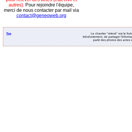
autres).
Pour rejoindre l'équipe,
merci de nous contacter par mail via
contact@geneoweb.org
Top
Le chantier "relevé" est le fru
bénévolement, de partager l’informat
partir des photos des actes d