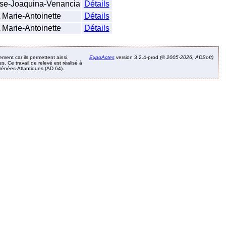
se-Joaquina-Venancia
Détails
arie-Antoinette
Détails
arie-Antoinette
Détails
ement car ils permettent ainsi,
ExpoActes
version 3.2.4-prod (©
2005-2026, ADSoft)
. Ce travail de relevé est réalisé à
Pyrénées-Atlantiques (AD 64).