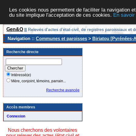
Les cookies nous permettent de faciliter la navigation et
du site implique l'acceptation de ces cookies.
En savoir
Gen&O
||
Relevés d'actes d'état-civil, de registres paroissiaux 
Navigation ::
Communes et paroisses
>
Biriatou [Pyrénées-A
Recherche directe
Intéressé(e)
Mère, conjoint, témoins, parrain...
Recherche avancée
Accès membres
Connexion
Nous cherchons des volontaires
pour relever des actes (état civil et