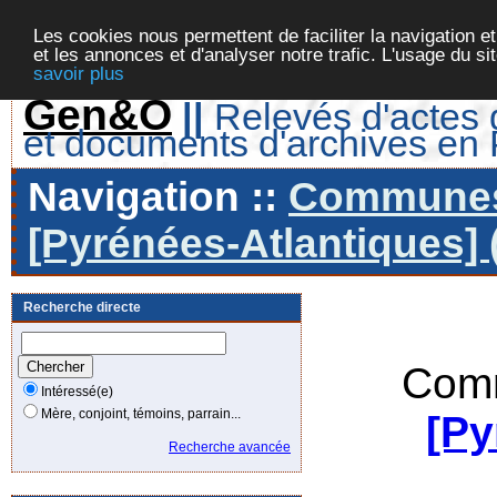
Les cookies nous permettent de faciliter la navigation et
et les annonces et d'analyser notre trafic. L'usage du s
savoir plus
Gen&O
||
Relevés d'actes d
et documents d'archives en
Navigation ::
Communes 
[Pyrénées-Atlantiques] 
Recherche directe
Comm
Intéressé(e)
Mère, conjoint, témoins, parrain...
[Py
Recherche avancée