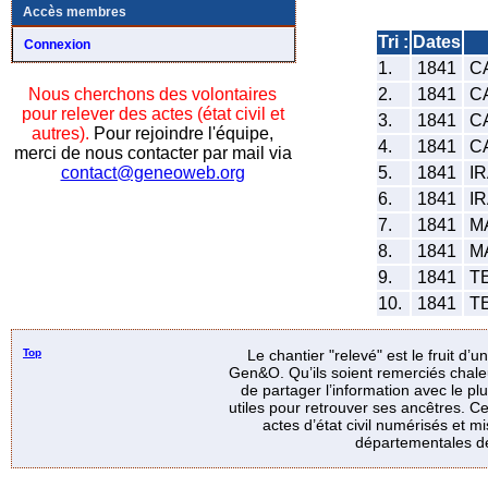
Accès membres
Tri :
Dates
Connexion
1.
1841
CA
2.
1841
CA
Nous cherchons des volontaires
pour relever des actes (état civil et
3.
1841
CA
autres).
Pour rejoindre l'équipe,
4.
1841
CA
merci de nous contacter par mail via
5.
1841
IR
contact@geneoweb.org
6.
1841
IR
7.
1841
MA
8.
1841
MA
9.
1841
TE
10.
1841
TE
Top
Le chantier "relevé" est le fruit d’
Gen&O. Qu’ils soient remerciés chale
de partager l’information avec le p
utiles pour retrouver ses ancêtres. Ce
actes d’état civil numérisés et mi
départementales de