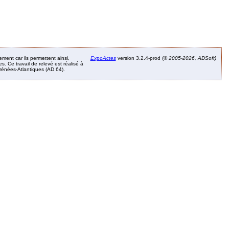
ement car ils permettent ainsi,
ExpoActes
version 3.2.4-prod (©
2005-2026, ADSoft)
. Ce travail de relevé est réalisé à
Pyrénées-Atlantiques (AD 64).