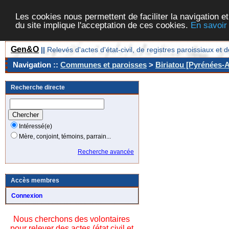
Les cookies nous permettent de faciliter la navigation et
du site implique l'acceptation de ces cookies.
En savoir
Gen&O
||
Relevés d'actes d'état-civil, de registres paroissiaux 
Navigation ::
Communes et paroisses
>
Biriatou [Pyrénées-A
Recherche directe
Intéressé(e)
Mère, conjoint, témoins, parrain...
Recherche avancée
Accès membres
Connexion
Nous cherchons des volontaires
pour relever des actes (état civil et