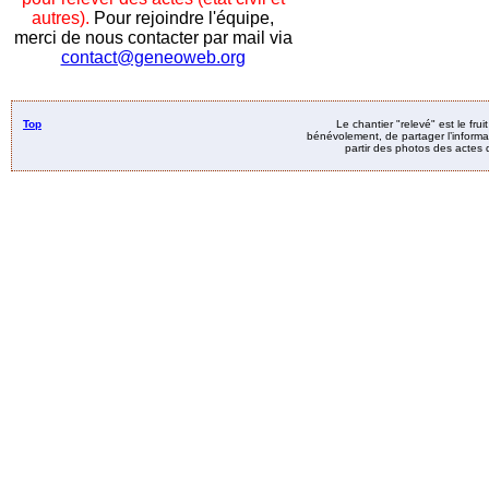
autres).
Pour rejoindre l'équipe,
merci de nous contacter par mail via
contact@geneoweb.org
Top
Le chantier "relevé" est le fru
bénévolement, de partager l’informat
partir des photos des actes d