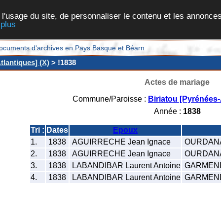
 l'usage du site, de personnaliser le contenu et les annonces
 plus
et documents d'archives en Pays Basque et Béarn
tlantiques] (X)
> !1838
Actes de mariage
Commune/Paroisse :
Biriatou [Pyrénées-
Année :
1838
Tri :
Dates
Epoux
1.
1838
AGUIRRECHE Jean Ignace
OURDANAB
2.
1838
AGUIRRECHE Jean Ignace
OURDANAB
3.
1838
LABANDIBAR Laurent Antoine
GARMENDI
4.
1838
LABANDIBAR Laurent Antoine
GARMENDI