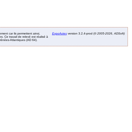
ement car ils permettent ainsi,
ExpoActes
version 3.2.4-prod (©
2005-2026, ADSoft)
. Ce travail de relevé est réalisé à
Pyrénées-Atlantiques (AD 64).