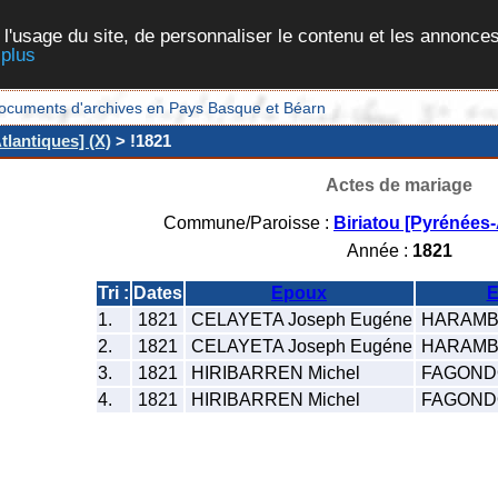
 l'usage du site, de personnaliser le contenu et les annonces
 plus
et documents d'archives en Pays Basque et Béarn
tlantiques] (X)
> !1821
Actes de mariage
Commune/Paroisse :
Biriatou [Pyrénées-
Année :
1821
Tri :
Dates
Epoux
E
1.
1821
CELAYETA Joseph Eugéne
HARAMBO
2.
1821
CELAYETA Joseph Eugéne
HARAMBO
3.
1821
HIRIBARREN Michel
FAGONDO
4.
1821
HIRIBARREN Michel
FAGONDO