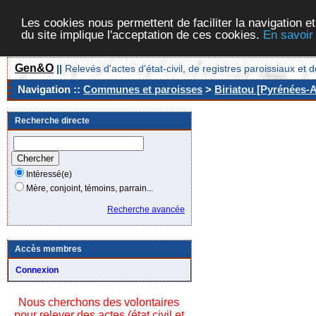
Les cookies nous permettent de faciliter la navigation et
du site implique l'acceptation de ces cookies.
En savoir
Gen&O
||
Relevés d'actes d'état-civil, de registres paroissiaux 
Navigation ::
Communes et paroisses
>
Biriatou [Pyrénées-A
Recherche directe
Intéressé(e)
Mère, conjoint, témoins, parrain...
Recherche avancée
Accès membres
Connexion
Nous cherchons des volontaires
pour relever des actes (état civil et