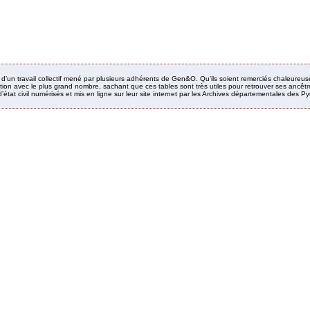
it d’un travail collectif mené par plusieurs adhérents de Gen&O. Qu’ils soient remerciés chaleureus
ion avec le plus grand nombre, sachant que ces tables sont très utiles pour retrouver ses ancêtres
’état civil numérisés et mis en ligne sur leur site internet par les Archives départementales des 