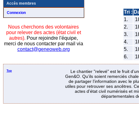
Accès membres
Tri :
D
Connexion
1.
1
2.
1
Nous cherchons des volontaires
pour relever des actes (état civil et
3.
1
autres).
Pour rejoindre l'équipe,
4.
1
merci de nous contacter par mail via
5.
1
contact@geneoweb.org
6.
1
Top
Le chantier "relevé" est le fruit d’
Gen&O. Qu’ils soient remerciés chale
de partager l’information avec le p
utiles pour retrouver ses ancêtres. Ce
actes d’état civil numérisés et mi
départementales de