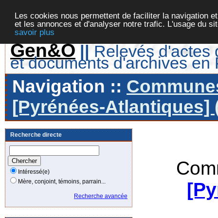
Les cookies nous permettent de faciliter la navigation et
et les annonces et d'analyser notre trafic. L'usage du s
savoir plus
Gen&O
||
Relevés d'actes d
et documents d'archives en
Navigation ::
Communes 
[Pyrénées-Atlantiques] 
Recherche directe
Comm
Intéressé(e)
Mère, conjoint, témoins, parrain...
[Py
Recherche avancée