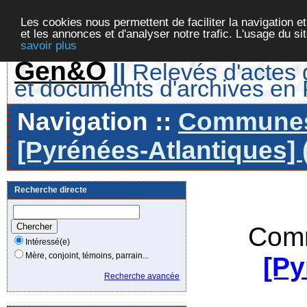
Les cookies nous permettent de faciliter la navigation et
et les annonces et d'analyser notre trafic. L'usage du s
savoir plus
Gen&O
||
Relevés d'actes d
et documents d'archives en
Navigation ::
Communes 
[Pyrénées-Atlantiques] 
Recherche directe
Comm
Intéressé(e)
Mère, conjoint, témoins, parrain...
[Py
Recherche avancée