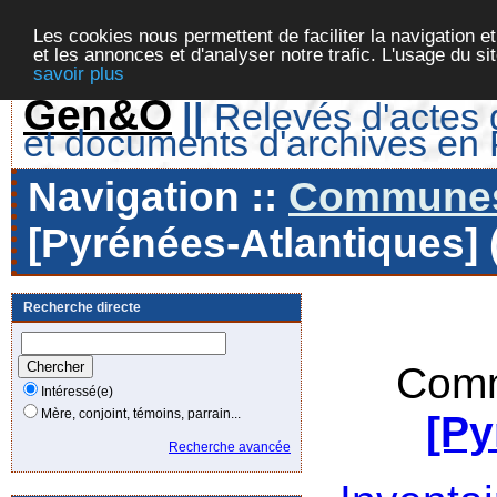
Les cookies nous permettent de faciliter la navigation et
et les annonces et d'analyser notre trafic. L'usage du s
savoir plus
Gen&O
||
Relevés d'actes d
et documents d'archives en
Navigation ::
Communes 
[Pyrénées-Atlantiques] 
Recherche directe
Comm
Intéressé(e)
Mère, conjoint, témoins, parrain...
[Py
Recherche avancée