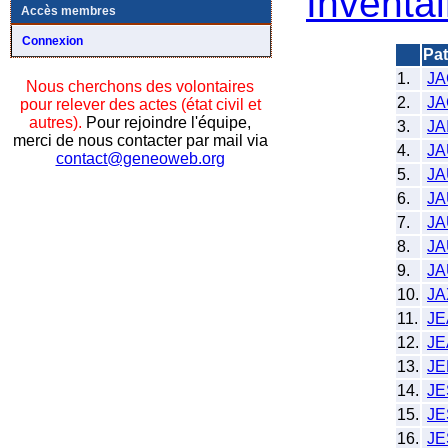
Inventai
Accès membres
Connexion
Pa
1.
JA
Nous cherchons des volontaires
2.
JA
pour relever des actes (état civil et
autres).
Pour rejoindre l'équipe,
3.
JA
merci de nous contacter par mail via
4.
JA
contact@geneoweb.org
5.
JA
6.
JA
7.
J
8.
J
9.
J
10.
JA
11.
J
12.
JE
13.
JE
14.
J
15.
J
16.
J