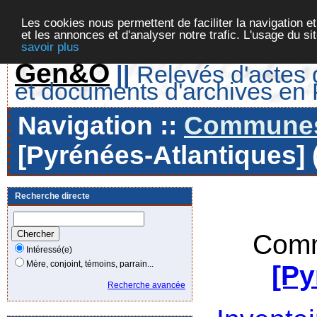
Les cookies nous permettent de faciliter la navigation et
et les annonces et d'analyser notre trafic. L'usage du s
savoir plus
Gen&O
||
Relevés d'actes d
et documents d'archives en
Navigation ::
Communes 
[Pyrénées-Atlantiques] 
Recherche directe
Comm
Intéressé(e)
Mère, conjoint, témoins, parrain...
[Py
Recherche avancée