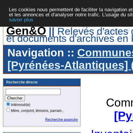
Les cookies nous permettent de faciliter la navigation et
et les annonces et d'analyser notre trafic. L'usage du s
savoir plus
Gen&O
||
Relevés d'actes d
et documents d'archives en
Navigation ::
Communes 
[Pyrénées-Atlantiques] 
Recherche directe
Comm
Intéressé(e)
Mère, conjoint, témoins, parrain...
[Py
Recherche avancée