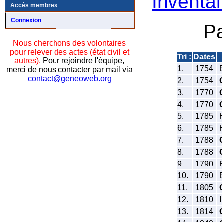
Inventai
Accès membres
Connexion
P
Nous cherchons des volontaires
pour relever des actes (état civil et
Tri :
Dates
autres).
Pour rejoindre l'équipe,
1.
1754
B
merci de nous contacter par mail via
contact@geneoweb.org
2.
1754
3.
1770
4.
1770
5.
1785
H
6.
1785
H
7.
1788
8.
1788
9.
1790
B
10.
1790
B
11.
1805
12.
1810
I
13.
1814