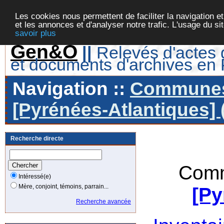
Les cookies nous permettent de faciliter la navigation et
et les annonces et d'analyser notre trafic. L'usage du s
savoir plus
Gen&O
||
Relevés d'actes d
et documents d'archives en
Navigation ::
Communes 
[Pyrénées-Atlantiques] 
Recherche directe
Comm
Intéressé(e)
Mère, conjoint, témoins, parrain...
[Py
Recherche avancée