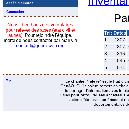
Inventai
Accès membres
Connexion
Pa
Nous cherchons des volontaires
pour relever des actes (état civil et
Tri :
Dates
autres).
Pour rejoindre l'équipe,
1.
1807
merci de nous contacter par mail via
contact@geneoweb.org
2.
1807
3.
1816
4.
1845
5.
1874
Top
Le chantier "relevé" est le fruit d’
Gen&O. Qu’ils soient remerciés chale
de partager l’information avec le p
utiles pour retrouver ses ancêtres. Ce
actes d’état civil numérisés et mi
départementales de