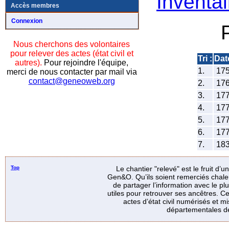
Inventai
Accès membres
Connexion
Nous cherchons des volontaires
pour relever des actes (état civil et
Tri :
Dat
autres).
Pour rejoindre l'équipe,
1.
17
merci de nous contacter par mail via
contact@geneoweb.org
2.
17
3.
17
4.
17
5.
17
6.
17
7.
18
Top
Le chantier "relevé" est le fruit d’
Gen&O. Qu’ils soient remerciés chale
de partager l’information avec le p
utiles pour retrouver ses ancêtres. Ce
actes d’état civil numérisés et mi
départementales de