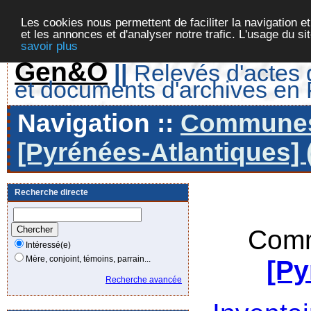
Les cookies nous permettent de faciliter la navigation et
et les annonces et d'analyser notre trafic. L'usage du s
savoir plus
Gen&O
||
Relevés d'actes d
et documents d'archives en
Navigation ::
Communes 
[Pyrénées-Atlantiques] 
Recherche directe
Comm
Intéressé(e)
Mère, conjoint, témoins, parrain...
[Py
Recherche avancée