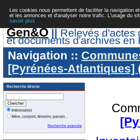
Les cookies nous permettent de faciliter la navigation et
et les annonces et d'analyser notre trafic. L'usage du s
savoir plus
Gen&O
||
Relevés d'actes d
et documents d'archives en
Navigation ::
Communes 
[Pyrénées-Atlantiques] 
Recherche directe
Comm
Intéressé(e)
Mère, conjoint, témoins, parrain...
[Py
Recherche avancée