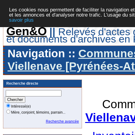
Les cookies nous permettent de faciliter la navigation et
et les annonces et d'analyser notre trafic. L'usage du s
savoir plus
Gen&O
||
Relevés d'actes d
et documents d'archives en
Navigation ::
Communes 
Viellenave [Pyrénées-At
Recherche directe
Commu
Intéressé(e)
Mère, conjoint, témoins, parrain...
Viellena
Recherche avancée