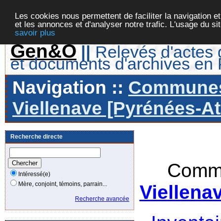
Les cookies nous permettent de faciliter la navigation et
et les annonces et d'analyser notre trafic. L'usage du s
savoir plus
Gen&O
||
Relevés d'actes d
et documents d'archives en
Navigation ::
Communes 
Viellenave [Pyrénées-At
Recherche directe
Commu
Intéressé(e)
Mère, conjoint, témoins, parrain...
Viellena
Recherche avancée