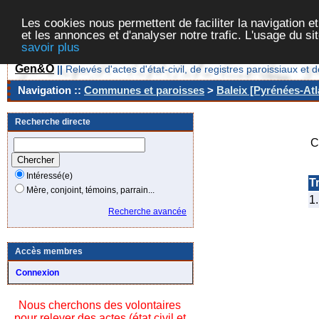
Les cookies nous permettent de faciliter la navigation et
et les annonces et d'analyser notre trafic. L'usage du s
savoir plus
Gen&O
||
Relevés d'actes d'état-civil, de registres paroissiaux 
Navigation ::
Communes et paroisses
>
Baleix [Pyrénées-Atl
Recherche directe
C
Intéressé(e)
Tr
Mère, conjoint, témoins, parrain...
1.
Recherche avancée
Accès membres
Connexion
Nous cherchons des volontaires
pour relever des actes (état civil et