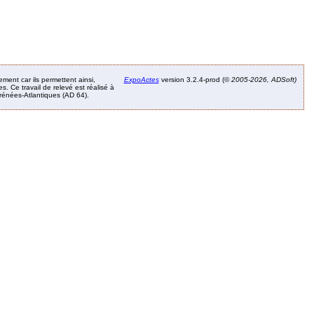
ement car ils permettent ainsi,
ExpoActes
version 3.2.4-prod (©
2005-2026, ADSoft)
. Ce travail de relevé est réalisé à
Pyrénées-Atlantiques (AD 64).