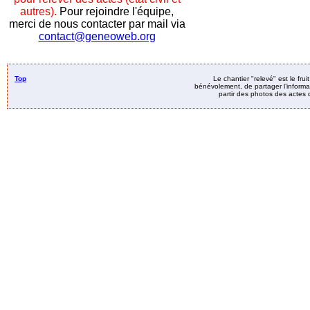
autres).
Pour rejoindre l'équipe,
merci de nous contacter par mail via
contact@geneoweb.org
Top
Le chantier "relevé" est le fru
bénévolement, de partager l’informat
partir des photos des actes d