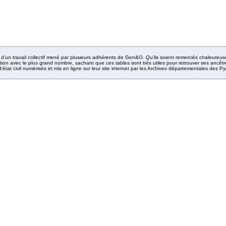
it d’un travail collectif mené par plusieurs adhérents de Gen&O. Qu’ils soient remerciés chaleureus
ion avec le plus grand nombre, sachant que ces tables sont très utiles pour retrouver ses ancêtres
’état civil numérisés et mis en ligne sur leur site internet par les Archives départementales des 