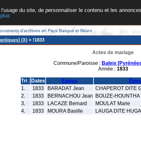
 l'usage du site, de personnaliser le contenu et les annonces
 plus
et documents d'archives en Pays Basque et Béarn
antiques] (X)
> !1833
Actes de mariage
Commune/Paroisse :
Baleix [Pyrénées
Année :
1833
Tri :
Dates
Epoux
Epo
1.
1833
BARADAT Jean
CHAPEROT DITE G
2.
1833
BERNACHOU Jean
BOUZE-HOUNTHA 
3.
1833
LACAZE Bernard
MOULAT Marie
4.
1833
MOURA Basille
LAUGA DITE HUGA 