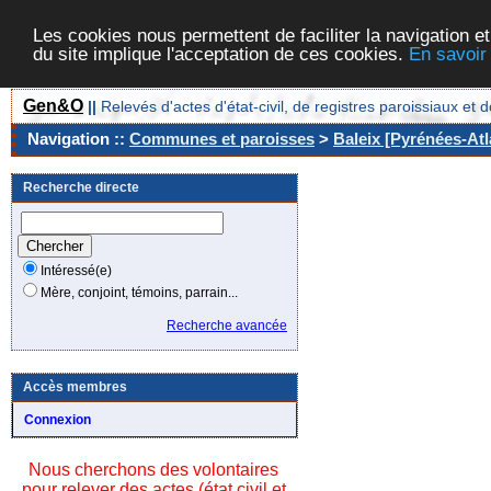
Les cookies nous permettent de faciliter la navigation et
du site implique l'acceptation de ces cookies.
En savoir
Gen&O
||
Relevés d'actes d'état-civil, de registres paroissiaux 
Navigation ::
Communes et paroisses
>
Baleix [Pyrénées-Atl
Recherche directe
Intéressé(e)
Mère, conjoint, témoins, parrain...
Recherche avancée
Accès membres
Connexion
Nous cherchons des volontaires
pour relever des actes (état civil et