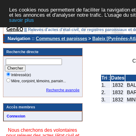
Les cookies nous permettent de faciliter la navigation et
et les annonces et d'analyser notre trafic. L'usage du s
savoir plus
Gen&O
||
Relevés d'actes d'état-civil, de registres paroissiaux 
Navigation ::
Communes et paroisses
>
Baleix [Pyrénées-Atl
Recherche directe
C
Intéressé(e)
Tri :
Dates
Mère, conjoint, témoins, parrain...
1.
1832
BAL
Recherche avancée
2.
1832
BAR
3.
1832
MIN
Accès membres
Connexion
Nous cherchons des volontaires
pour relever des actes (état civil et