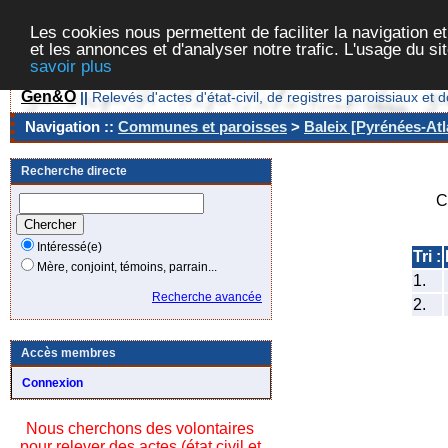
Les cookies nous permettent de faciliter la navigation et
et les annonces et d'analyser notre trafic. L'usage du s
savoir plus
Gen&O
||
Relevés d'actes d'état-civil, de registres paroissiaux 
Navigation ::
Communes et paroisses
>
Baleix [Pyrénées-Atl
Recherche directe
C
Intéressé(e)
Tri :
Mère, conjoint, témoins, parrain...
1.
Recherche avancée
2.
Accès membres
Connexion
Nous cherchons des volontaires
pour relever des actes (état civil et