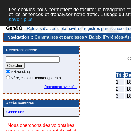
Les cookies nous permettent de faciliter la navigation et
et les annonces et d'analyser notre trafic. L'usage du s
savoir plus
Gen&O
||
Relevés d'actes d'état-civil, de registres paroissiaux 
Navigation ::
Communes et paroisses
>
Baleix [Pyrénées-Atl
Recherche directe
C
Intéressé(e)
Tri :
Da
Mère, conjoint, témoins, parrain...
1.
1
Recherche avancée
2.
1
3.
1
Accès membres
Connexion
Nous cherchons des volontaires
pour relever des actes (état civil et