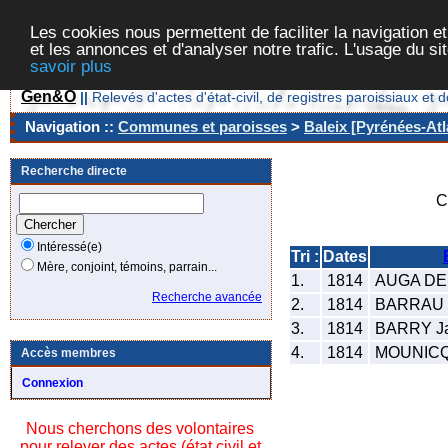
Les cookies nous permettent de faciliter la navigation et
et les annonces et d'analyser notre trafic. L'usage du s
savoir plus
Gen&O
||
Relevés d'actes d'état-civil, de registres paroissiaux 
Navigation ::
Communes et paroisses
>
Baleix [Pyrénées-Atl
Recherche directe
C
Intéressé(e)
Tri :
Dates
Mère, conjoint, témoins, parrain...
1.
1814
AUGA DE
Recherche avancée
2.
1814
BARRAU D
3.
1814
BARRY Ja
4.
1814
MOUNICQ
Accès membres
Connexion
Nous cherchons des volontaires
pour relever des actes (état civil et