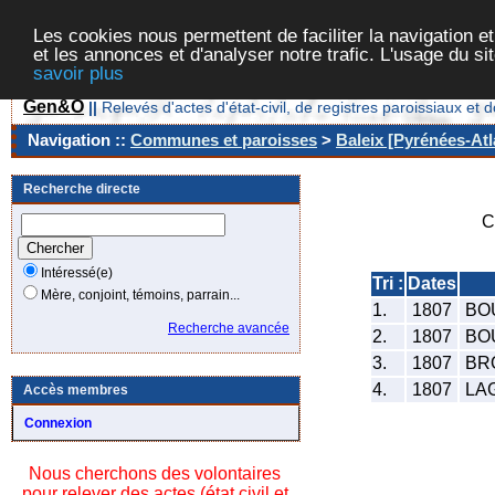
Les cookies nous permettent de faciliter la navigation et
et les annonces et d'analyser notre trafic. L'usage du s
savoir plus
Gen&O
||
Relevés d'actes d'état-civil, de registres paroissiaux 
Navigation ::
Communes et paroisses
>
Baleix [Pyrénées-Atl
Recherche directe
C
Intéressé(e)
Tri :
Dates
Mère, conjoint, témoins, parrain...
1.
1807
BOU
Recherche avancée
2.
1807
BOU
3.
1807
BRO
4.
1807
LAG
Accès membres
Connexion
Nous cherchons des volontaires
pour relever des actes (état civil et