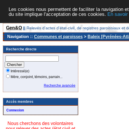
Les cookies nous permettent de faciliter la navigation et
du site implique l'acceptation de ces cookies.
En savoir
Gen&O
||
Relevés d'actes d'état-civil, de registres paroissiaux 
Navigation ::
Communes et paroisses
>
Baleix [Pyrénées-Atl
Recherche directe
Intéressé(e)
Mère, conjoint, témoins, parrain...
Recherche avancée
Accès membres
Connexion
Nous cherchons des volontaires
pour relever des actes (état civil et