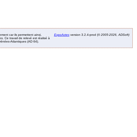
ement car ils permettent ainsi,
ExpoActes
version 3.2.4-prod (©
2005-2026, ADSoft)
. Ce travail de relevé est réalisé à
Pyrénées-Atlantiques (AD 64).