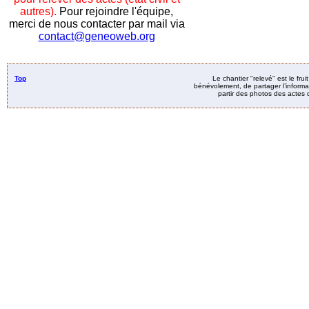
autres).
Pour rejoindre l'équipe,
merci de nous contacter par mail via
contact@geneoweb.org
Top
Le chantier "relevé" est le fru
bénévolement, de partager l’informat
partir des photos des actes d