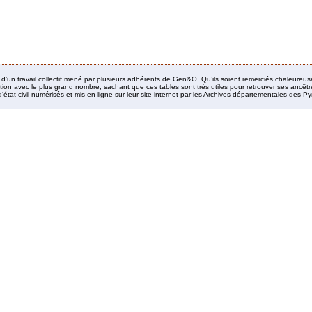
it d’un travail collectif mené par plusieurs adhérents de Gen&O. Qu’ils soient remerciés chaleureus
ion avec le plus grand nombre, sachant que ces tables sont très utiles pour retrouver ses ancêtres
’état civil numérisés et mis en ligne sur leur site internet par les Archives départementales des 