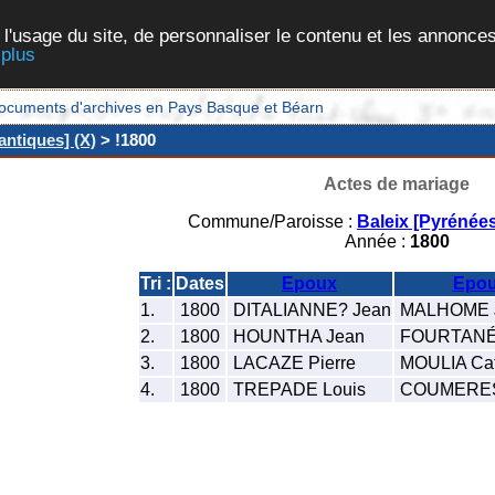
 l'usage du site, de personnaliser le contenu et les annonces
 plus
et documents d'archives en Pays Basque et Béarn
antiques] (X)
> !1800
Actes de mariage
Commune/Paroisse :
Baleix [Pyrénées
Année :
1800
Tri :
Dates
Epoux
Epo
1.
1800
DITALIANNE? Jean
MALHOME 
2.
1800
HOUNTHA Jean
FOURTANÉ
3.
1800
LACAZE Pierre
MOULIA Cat
4.
1800
TREPADE Louis
COUMERES 