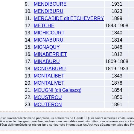
9.
MENDIBOURE
1931
10.
MENDIBURU
1823
11.
MERCABIDE dit ETCHEVERRY
1899
12.
METCHE
1843-1908
13.
MICHICOURT
1840
14.
MIGNABURU
1814
15.
MIGNAQUY
1848
16.
MINABERRIET
1812
17.
MINABURU
1809-1868
18.
MONGABURU
1819-1933
19.
MONTALIBET
1843
20.
MONTALIVET
1878
21.
MOUGNI (dit Galsacq)
1854
22.
MOUSTROU
1850
23.
MOUTERON
1891
it d’un travail collectif mené par plusieurs adhérents de Gen&O. Qu’ils soient remerciés chaleureus
ion avec le plus grand nombre, sachant que ces tables sont très utiles pour retrouver ses ancêtres
’état civil numérisés et mis en ligne sur leur site internet par les Archives départementales des 