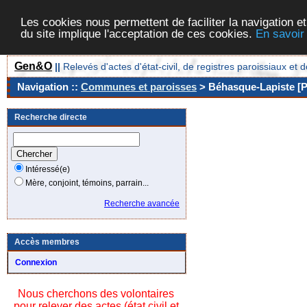
Les cookies nous permettent de faciliter la navigation et
du site implique l'acceptation de ces cookies.
En savoir
Gen&O
||
Relevés d'actes d'état-civil, de registres paroissiaux 
Navigation ::
Communes et paroisses
> Béhasque-Lapiste [P
Recherche directe
Intéressé(e)
Mère, conjoint, témoins, parrain...
Recherche avancée
Accès membres
Connexion
Nous cherchons des volontaires
pour relever des actes (état civil et