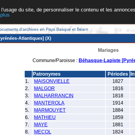
 l'usage du site, de personnaliser le contenu et les annonces
 plus
et documents d'archives en Pays Basque et Béarn
yrénées-Atlantiques] (X)
Mariages
Commune/Paroisse :
Béhasque-Lapiste [Pyrén
Patronymes
Périodes
I
1.
MAISONVIELLE
1827
2.
MALGOR
1816
3.
MALHARRANCIN
1818
4.
MANTEROLA
1914
5.
MARMOUYET
1884
6.
MATHIEU
1859
7.
MAYE
1881
8.
MECOL
1824