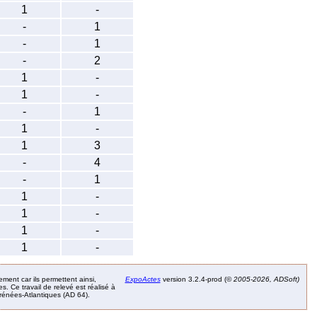
1
-
-
1
-
1
-
2
1
-
1
-
-
1
1
-
1
3
-
4
-
1
1
-
1
-
1
-
1
-
ement car ils permettent ainsi,
ExpoActes
version 3.2.4-prod (©
2005-2026, ADSoft)
. Ce travail de relevé est réalisé à
Pyrénées-Atlantiques (AD 64).