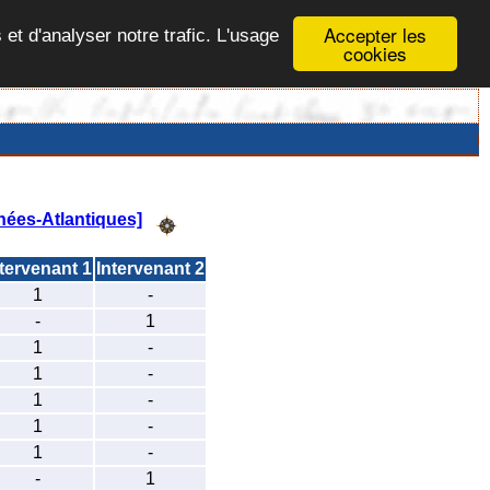
Accepter les
 et d'analyser notre trafic. L'usage
cookies
ées-Atlantiques]
ntervenant 1
Intervenant 2
1
-
-
1
1
-
1
-
1
-
1
-
1
-
-
1