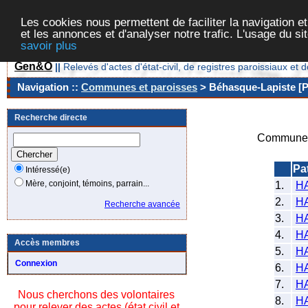
Les cookies nous permettent de faciliter la navigation et
et les annonces et d'analyser notre trafic. L'usage du s
savoir plus
Gen&O
||
Relevés d'actes d'état-civil, de registres paroissiaux 
Navigation ::
Communes et paroisses
> Béhasque-Lapiste [P
Recherche directe
Commune/
Pa
Intéressé(e)
Mère, conjoint, témoins, parrain...
1.
H
2.
H
Recherche avancée
3.
H
4.
H
Accès membres
5.
H
Connexion
6.
H
7.
H
Nous cherchons des volontaires
8.
H
pour relever des actes (état civil et