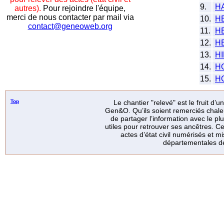
9.
H
autres).
Pour rejoindre l'équipe,
merci de nous contacter par mail via
10.
H
contact@geneoweb.org
11.
H
12.
H
13.
H
14.
H
15.
H
Top
Le chantier "relevé" est le fruit d’
Gen&O. Qu’ils soient remerciés chale
de partager l’information avec le p
utiles pour retrouver ses ancêtres. Ce
actes d’état civil numérisés et mi
départementales de