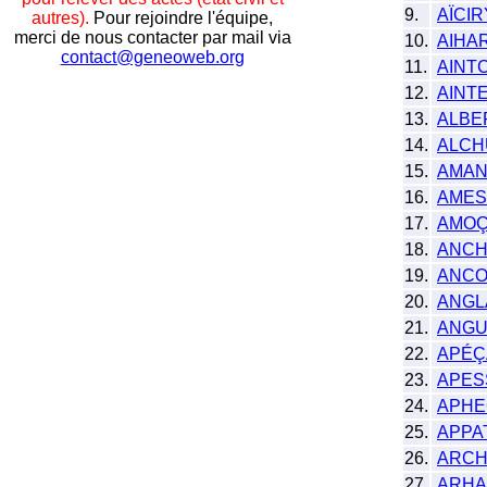
9.
AÏCIR
autres).
Pour rejoindre l'équipe,
merci de nous contacter par mail via
10.
AIHA
contact@geneoweb.org
11.
AINT
12.
AINT
13.
ALBE
14.
ALCH
15.
AMAN
16.
AMES
17.
AMOÇ
18.
ANC
19.
ANC
20.
ANGL
21.
ANGU
22.
APÉÇ
23.
APESS
24.
APHE
25.
APPA
26.
ARCH
27.
ARHA