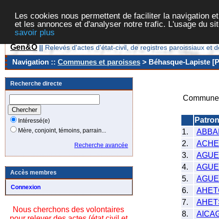
Les cookies nous permettent de faciliter la navigation et
et les annonces et d'analyser notre trafic. L'usage du s
savoir plus
Gen&O
||
Relevés d'actes d'état-civil, de registres paroissiaux 
Navigation ::
Communes et paroisses
> Béhasque-Lapiste [P
Recherche directe
Commune/
Patro
Intéressé(e)
Mère, conjoint, témoins, parrain...
1.
ABBAD
2.
ACHE
Recherche avancée
3.
AGUE
4.
AGU
Accès membres
5.
AGUE
Connexion
6.
AHET
7.
AHET
Nous cherchons des volontaires
8.
AICA
pour relever des actes (état civil et