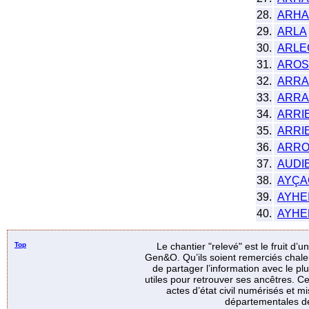
28.
ARHA
29.
ARLA
30.
ARLE
31.
AROS
32.
ARRA
33.
ARRAI
34.
ARRI
35.
ARRIE
36.
ARRO
37.
AUDI
38.
AYÇA
39.
AYHE
40.
AYHE
Top
Le chantier "relevé" est le fruit d’
Gen&O. Qu’ils soient remerciés chale
de partager l’information avec le p
utiles pour retrouver ses ancêtres. Ce
actes d’état civil numérisés et mi
départementales de