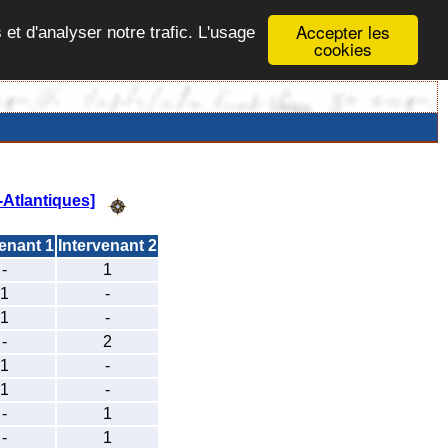
Accepter les
 et d'analyser notre trafic. L'usage
cookies
-Atlantiques]
venant 1
Intervenant 2
-
1
1
-
1
-
-
2
1
-
1
-
-
1
-
1