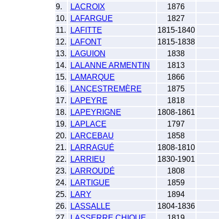
9.
LACROIX
1876
10.
LAFARGUE
1827
11.
LAFITTE
1815-1840
12.
LAFONT
1815-1838
13.
LAGUION
1838
14.
LALANNE ARMENTIN
1813
15.
LAMARQUE
1866
16.
LANCESTREMÈRE
1875
17.
LAPEYRE
1818
18.
LAPEYRIGNE
1808-1861
19.
LAPLACE
1797
20.
LARCEBAU
1858
21.
LARRAGUÉ
1808-1810
22.
LARRIEU
1830-1901
23.
LARROUDÉ
1808
24.
LARTIGUE
1859
25.
LARY
1894
26.
LASSALLE
1804-1836
27.
LASSERRE CHIQUE
1819