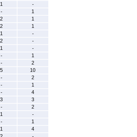
1
-
-
1
2
1
2
1
1
-
2
-
1
-
-
1
-
2
5
10
-
2
-
1
-
4
3
3
-
2
1
-
-
1
1
4
2
-