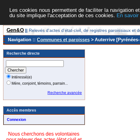
Les cookies nous permettent de faciliter la navigation et
du site implique l'acceptation de ces cookies.
En savoir
Gen&O
||
Relevés d'actes d'état-civil, de registres paroissiaux 
Navigation ::
Communes et paroisses
> Auterrive [Pyrénées-
Recherche directe
Intéressé(e)
Mère, conjoint, témoins, parrain...
Recherche avancée
Accès membres
Connexion
Nous cherchons des volontaires
pour relever des actes (état civil et