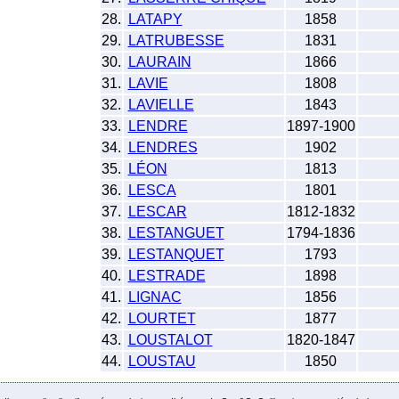
28.
LATAPY
1858
29.
LATRUBESSE
1831
30.
LAURAIN
1866
31.
LAVIE
1808
32.
LAVIELLE
1843
33.
LENDRE
1897-1900
34.
LENDRES
1902
35.
LÉON
1813
36.
LESCA
1801
37.
LESCAR
1812-1832
38.
LESTANGUET
1794-1836
39.
LESTANQUET
1793
40.
LESTRADE
1898
41.
LIGNAC
1856
42.
LOURTET
1877
43.
LOUSTALOT
1820-1847
44.
LOUSTAU
1850