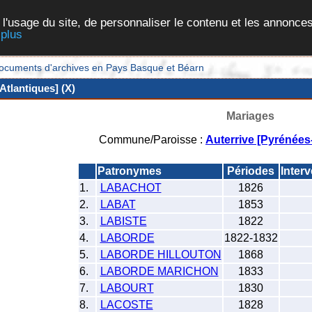
 l'usage du site, de personnaliser le contenu et les annonces
 plus
et documents d'archives en Pays Basque et Béarn
Atlantiques] (X)
Mariages
Commune/Paroisse :
Auterrive [Pyrénées
Patronymes
Périodes
Inter
1.
LABACHOT
1826
2.
LABAT
1853
3.
LABISTE
1822
4.
LABORDE
1822-1832
5.
LABORDE HILLOUTON
1868
6.
LABORDE MARICHON
1833
7.
LABOURT
1830
8.
LACOSTE
1828