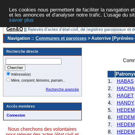
Les cookies nous permettent de faciliter la navigation et
et les annonces et d'analyser notre trafic. L'usage du s
savoir plus
Gen&O
||
Relevés d'actes d'état-civil, de registres paroissiaux 
Navigation ::
Communes et paroisses
> Auterrive [Pyrénées-
Recherche directe
Comm
Patrony
Intéressé(e)
Mère, conjoint, témoins, parrain...
1.
HABAS
2.
HACHA
Recherche avancée
3.
HAGET
4.
HANDY
Accès membres
5.
HEDEM
Connexion
6.
HEDEM
7.
HEDEM
Nous cherchons des volontaires
8.
HEDEM
pour relever des actes (état civil et