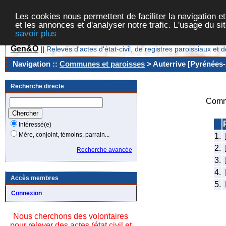
Les cookies nous permettent de faciliter la navigation et
et les annonces et d'analyser notre trafic. L'usage du s
savoir plus
Gen&O
||
Relevés d'actes d'état-civil, de registres paroissiaux 
Navigation ::
Communes et paroisses
> Auterrive [Pyrénées-
Recherche directe
Comm
Intéressé(e)
Mère, conjoint, témoins, parrain...
1.
2.
Recherche avancée
3.
4.
Accès membres
5.
Connexion
Nous cherchons des volontaires
pour relever des actes (état civil et