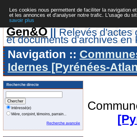
Les cookies nous permettent de faciliter la navigation et
et les annonces et d'analyser notre trafic. L'usage du s
savoir plus
Gen&O
||
Relevés d'actes d
et documents d'archives en
Navigation ::
Communes 
Idernes [Pyrénées-Atlan
Recherche directe
Commune
Intéressé(e)
Mère, conjoint, témoins, parrain...
[Py
Recherche avancée