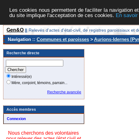
Les cookies nous permettent de faciliter la navigation et
du site implique l'acceptation de ces cookies.
En savoir
Gen&O
||
Relevés d'actes d'état-civil, de registres paroissiaux 
Navigation ::
Communes et paroisses
>
Aurions-Idernes [Pyr
Recherche directe
Intéressé(e)
Mère, conjoint, témoins, parrain...
Recherche avancée
Accès membres
Connexion
Nous cherchons des volontaires
pour relever des actes (état civil et