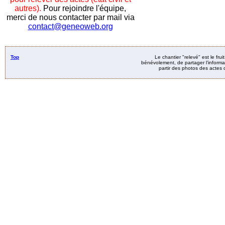
autres).
Pour rejoindre l'équipe,
merci de nous contacter par mail via
contact@geneoweb.org
Top
Le chantier "relevé" est le fru
bénévolement, de partager l’informat
partir des photos des actes d