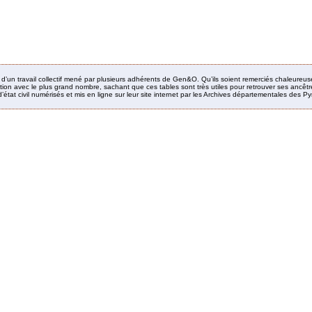
it d’un travail collectif mené par plusieurs adhérents de Gen&O. Qu’ils soient remerciés chaleureus
ion avec le plus grand nombre, sachant que ces tables sont très utiles pour retrouver ses ancêtres
’état civil numérisés et mis en ligne sur leur site internet par les Archives départementales des 