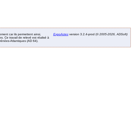
ement car ils permettent ainsi,
ExpoActes
version 3.2.4-prod (©
2005-2026, ADSoft)
. Ce travail de relevé est réalisé à
Pyrénées-Atlantiques (AD 64).