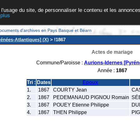
 l'usage du site, de personnaliser le contenu et les annonces
 plus
et documents d'archives en Pays Basque et Béarn
énées-Atlantiques] (X)
> !1867
Actes de mariage
Commune/Paroisse :
Aurions-Idernes [Pyrén
Année :
1867
Tri :
Dates
Epoux
1.
1867
COURTY Jean
CAS
2.
1867
PEDEMANAUD PIGNOU Romain
SÉB
3.
1867
POUEY Etienne Philippe
DUM
4.
1867
THEN Philippe
PIG