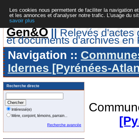
Les cookies nous permettent de faciliter la navigation et
et les annonces et d'analyser notre trafic. L'usage du s
savoir plus
Gen&O
||
Relevés d'actes d
et documents d'archives en
Navigation ::
Communes 
Idernes [Pyrénées-Atlan
Recherche directe
Commune
Intéressé(e)
Mère, conjoint, témoins, parrain...
[Py
Recherche avancée