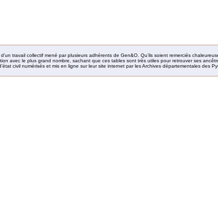
it d’un travail collectif mené par plusieurs adhérents de Gen&O. Qu’ils soient remerciés chaleureus
ion avec le plus grand nombre, sachant que ces tables sont très utiles pour retrouver ses ancêtres
’état civil numérisés et mis en ligne sur leur site internet par les Archives départementales des 