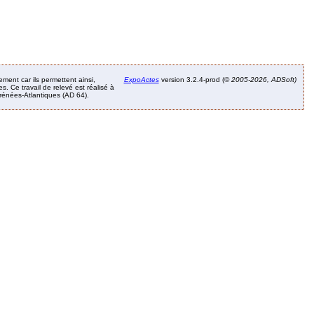
ement car ils permettent ainsi,
ExpoActes
version 3.2.4-prod (©
2005-2026, ADSoft)
. Ce travail de relevé est réalisé à
Pyrénées-Atlantiques (AD 64).