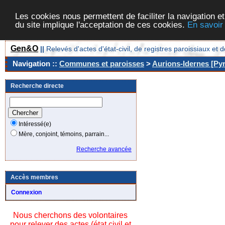
Les cookies nous permettent de faciliter la navigation et
du site implique l'acceptation de ces cookies.
En savoir
Gen&O
||
Relevés d'actes d'état-civil, de registres paroissiaux 
Navigation ::
Communes et paroisses
>
Aurions-Idernes [Pyr
Recherche directe
Intéressé(e)
Mère, conjoint, témoins, parrain...
Recherche avancée
Accès membres
Connexion
Nous cherchons des volontaires
pour relever des actes (état civil et