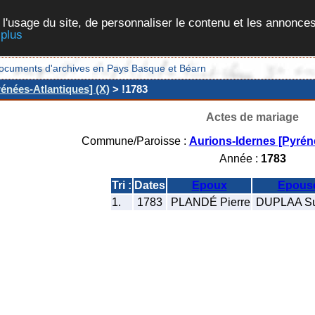
 l'usage du site, de personnaliser le contenu et les annonces
 plus
et documents d'archives en Pays Basque et Béarn
énées-Atlantiques] (X)
> !1783
Actes de mariage
Commune/Paroisse :
Aurions-Idernes [Pyrén
Année :
1783
Tri :
Dates
Epoux
Epous
1.
1783
PLANDÉ Pierre
DUPLAA S