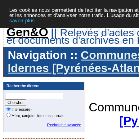
Les cookies nous permettent de faciliter la navigation et
et les annonces et d'analyser notre trafic. L'usage du s
savoir plus
Gen&O
||
Relevés d'actes d
et documents d'archives en
Navigation ::
Communes 
Idernes [Pyrénées-Atlan
Recherche directe
Commune
Intéressé(e)
Mère, conjoint, témoins, parrain...
[Py
Recherche avancée