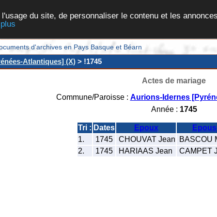
 l'usage du site, de personnaliser le contenu et les annonces
 plus
et documents d'archives en Pays Basque et Béarn
énées-Atlantiques] (X)
> !1745
Actes de mariage
Commune/Paroisse :
Aurions-Idernes [Pyrén
Année :
1745
Tri :
Dates
Epoux
Epous
1.
1745
CHOUVAT Jean
BASCOU M
2.
1745
HARIAAS Jean
CAMPET J