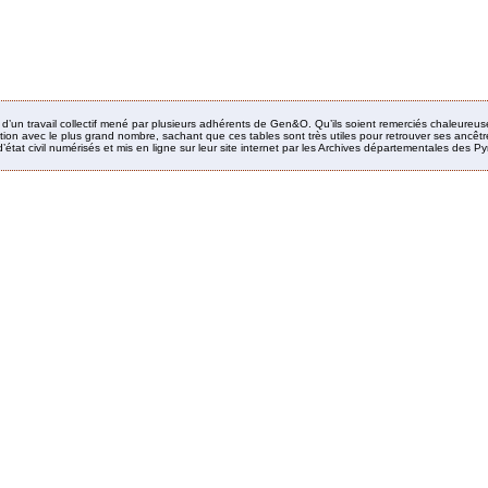
it d’un travail collectif mené par plusieurs adhérents de Gen&O. Qu’ils soient remerciés chaleureus
ion avec le plus grand nombre, sachant que ces tables sont très utiles pour retrouver ses ancêtres
’état civil numérisés et mis en ligne sur leur site internet par les Archives départementales des 