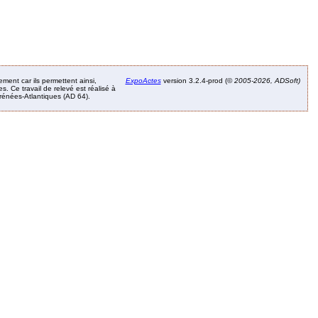
ement car ils permettent ainsi,
ExpoActes
version 3.2.4-prod (©
2005-2026, ADSoft)
. Ce travail de relevé est réalisé à
Pyrénées-Atlantiques (AD 64).