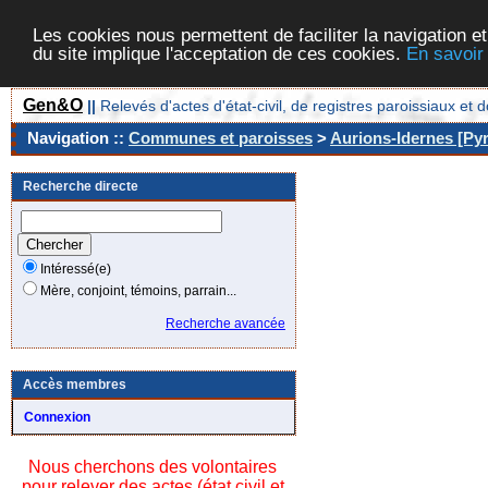
Les cookies nous permettent de faciliter la navigation et
du site implique l'acceptation de ces cookies.
En savoir
Gen&O
||
Relevés d'actes d'état-civil, de registres paroissiaux 
Navigation ::
Communes et paroisses
>
Aurions-Idernes [Pyr
Recherche directe
Intéressé(e)
Mère, conjoint, témoins, parrain...
Recherche avancée
Accès membres
Connexion
Nous cherchons des volontaires
pour relever des actes (état civil et