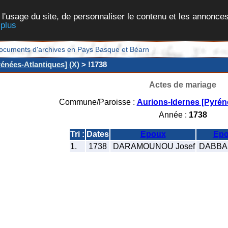
 l'usage du site, de personnaliser le contenu et les annonces
 plus
et documents d'archives en Pays Basque et Béarn
énées-Atlantiques] (X)
> !1738
Actes de mariage
Commune/Paroisse :
Aurions-Idernes [Pyrén
Année :
1738
Tri :
Dates
Epoux
Epo
1.
1738
DARAMOUNOU Josef
DABBAD