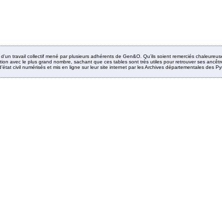
it d’un travail collectif mené par plusieurs adhérents de Gen&O. Qu’ils soient remerciés chaleureus
ion avec le plus grand nombre, sachant que ces tables sont très utiles pour retrouver ses ancêtres
’état civil numérisés et mis en ligne sur leur site internet par les Archives départementales des 