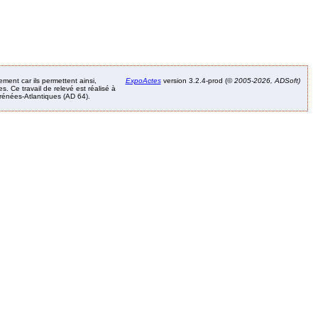
ement car ils permettent ainsi,
ExpoActes
version 3.2.4-prod (©
2005-2026, ADSoft)
. Ce travail de relevé est réalisé à
Pyrénées-Atlantiques (AD 64).