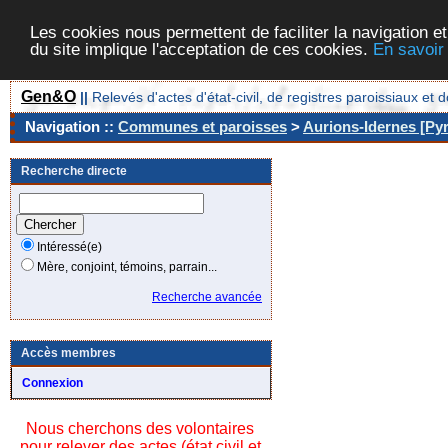
Les cookies nous permettent de faciliter la navigation et
du site implique l'acceptation de ces cookies.
En savoir
Gen&O
||
Relevés d'actes d'état-civil, de registres paroissiaux 
Navigation ::
Communes et paroisses
>
Aurions-Idernes [Pyr
Recherche directe
Intéressé(e)
Mère, conjoint, témoins, parrain...
Recherche avancée
Accès membres
Connexion
Nous cherchons des volontaires
pour relever des actes (état civil et