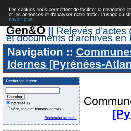
Les cookies nous permettent de faciliter la navigation et
et les annonces et d'analyser notre trafic. L'usage du s
savoir plus
Gen&O
||
Relevés d'actes d
et documents d'archives en
Navigation ::
Communes 
Idernes [Pyrénées-Atlan
Recherche directe
Commune
Intéressé(e)
Mère, conjoint, témoins, parrain...
[Py
Recherche avancée