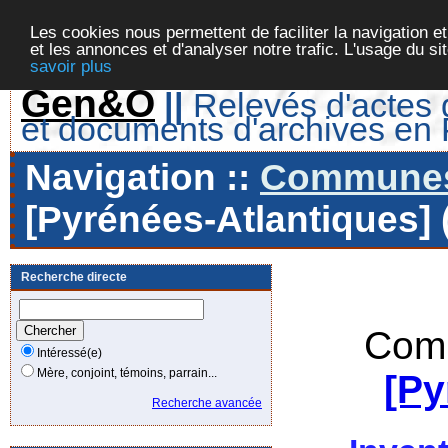
Les cookies nous permettent de faciliter la navigation et
et les annonces et d'analyser notre trafic. L'usage du s
savoir plus
Gen&O
||
Relevés d'actes d
et documents d'archives en
Navigation ::
Communes 
[Pyrénées-Atlantiques] 
Recherche directe
Comm
Intéressé(e)
Mère, conjoint, témoins, parrain...
[Py
Recherche avancée