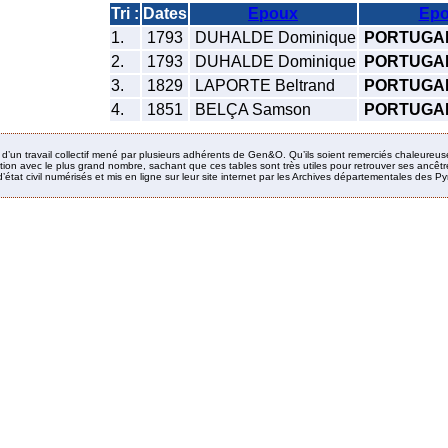
Tri :
Dates
Epoux
Epo
1.
1793
DUHALDE Dominique
PORTUGAL
2.
1793
DUHALDE Dominique
PORTUGAL
3.
1829
LAPORTE Beltrand
PORTUGAL
4.
1851
BELÇA Samson
PORTUGAL 
it d’un travail collectif mené par plusieurs adhérents de Gen&O. Qu’ils soient remerciés chaleureus
ion avec le plus grand nombre, sachant que ces tables sont très utiles pour retrouver ses ancêtres
’état civil numérisés et mis en ligne sur leur site internet par les Archives départementales des 