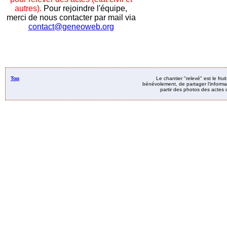
autres).
Pour rejoindre l'équipe,
merci de nous contacter par mail via
contact@geneoweb.org
Top
Le chantier "relevé" est le fru
bénévolement, de partager l’informat
partir des photos des actes d