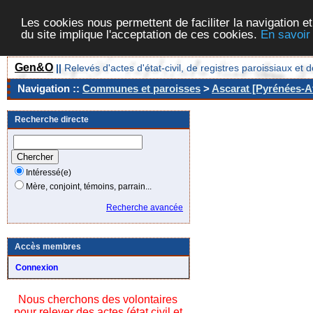
Les cookies nous permettent de faciliter la navigation et
du site implique l'acceptation de ces cookies.
En savoir
Gen&O
||
Relevés d'actes d'état-civil, de registres paroissiaux 
Navigation ::
Communes et paroisses
>
Ascarat [Pyrénées-At
Recherche directe
Intéressé(e)
Mère, conjoint, témoins, parrain...
Recherche avancée
Accès membres
Connexion
Nous cherchons des volontaires
pour relever des actes (état civil et