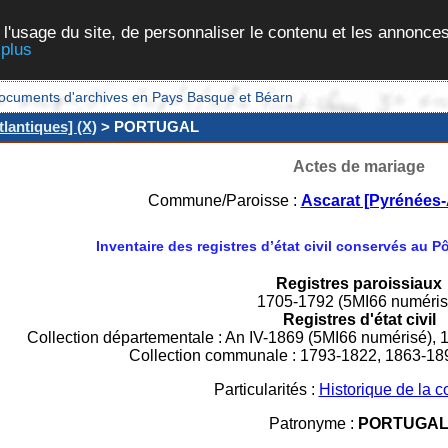
 l'usage du site, de personnaliser le contenu et les annonces
 plus
et documents d'archives en Pays Basque et Béarn
lantiques] (X)
> PORTUGAL
Actes de mariage
Commune/Paroisse :
Ascarat [Pyrénées-
Inventaire des registres d’état civil conservés au 
Registres paroissiaux
1705-1792 (5MI66 numéris
Registres d'état civil
Collection départementale : An IV-1869 (5MI66 numérisé), 
Collection communale : 1793-1822, 1863-18
Particularités :
Historique de la
Patronyme :
PORTUGA