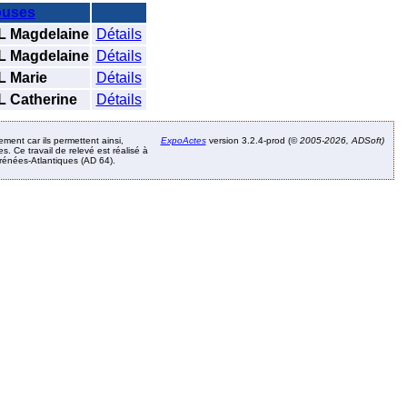
uses
 Magdelaine
Détails
 Magdelaine
Détails
 Marie
Détails
Catherine
Détails
ement car ils permettent ainsi,
ExpoActes
version 3.2.4-prod (©
2005-2026, ADSoft)
. Ce travail de relevé est réalisé à
Pyrénées-Atlantiques (AD 64).