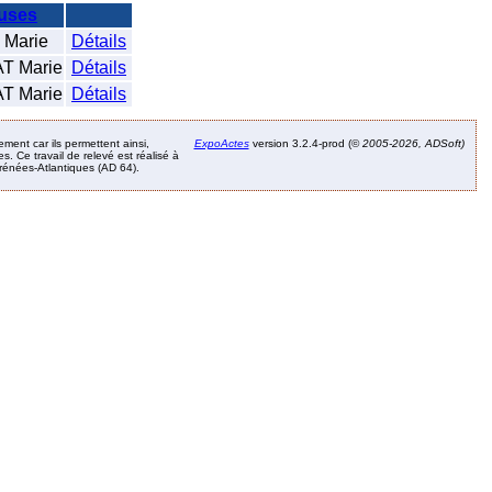
uses
 Marie
Détails
 Marie
Détails
 Marie
Détails
ement car ils permettent ainsi,
ExpoActes
version 3.2.4-prod (©
2005-2026, ADSoft)
. Ce travail de relevé est réalisé à
Pyrénées-Atlantiques (AD 64).