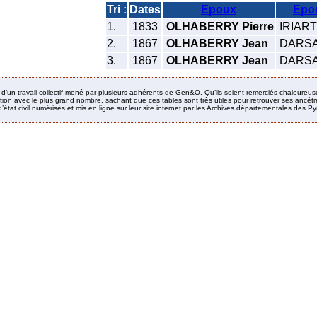
Tri :
Dates
Epoux
Epo
1.
1833
OLHABERRY Pierre
IRIART
2.
1867
OLHABERRY Jean
DARSAT
3.
1867
OLHABERRY Jean
DARSAT
it d’un travail collectif mené par plusieurs adhérents de Gen&O. Qu’ils soient remerciés chaleureus
ion avec le plus grand nombre, sachant que ces tables sont très utiles pour retrouver ses ancêtres
’état civil numérisés et mis en ligne sur leur site internet par les Archives départementales des 