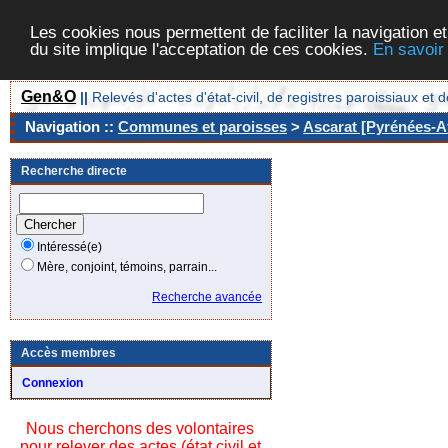
Les cookies nous permettent de faciliter la navigation et
du site implique l'acceptation de ces cookies.
En savoir
Gen&O
||
Relevés d'actes d'état-civil, de registres paroissiaux 
Navigation ::
Communes et paroisses
>
Ascarat [Pyrénées-At
Recherche directe
Intéressé(e)
Mère, conjoint, témoins, parrain...
Recherche avancée
Accès membres
Connexion
Nous cherchons des volontaires
pour relever des actes (état civil et