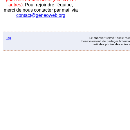
autres).
Pour rejoindre l'équipe,
merci de nous contacter par mail via
contact@geneoweb.org
Top
Le chantier "relevé" est le fru
bénévolement, de partager l’informat
partir des photos des actes d