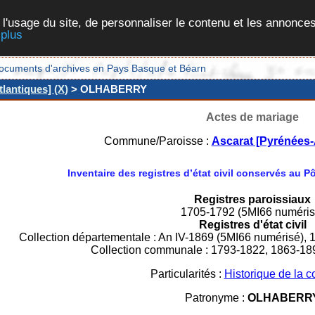
 l'usage du site, de personnaliser le contenu et les annonces
 plus
et documents d'archives en Pays Basque et Béarn
lantiques] (X)
> OLHABERRY
Actes de mariage
Commune/Paroisse :
Ascarat [Pyrénées-
Inventaire des registres d’état civil conservés au 
Registres paroissiaux
1705-1792 (5MI66 numéris
Registres d'état civil
Collection départementale : An IV-1869 (5MI66 numérisé), 
Collection communale : 1793-1822, 1863-18
Particularités :
Historique de la
Patronyme :
OLHABERR